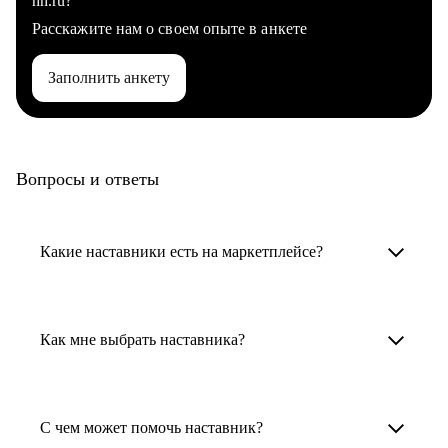
hh.ru?
Расскажите нам о своем опыте в анкете
Заполнить анкету
Вопросы и ответы
Какие наставники есть на маркетплейсе?
Карьерные наставники — это HR-
специалисты, карьерные консультанты,
Как мне выбрать наставника?
психологи, резюмерайтеры и менторы.
Умный поиск поможет в три клика выбрать
Менторы работают в ИТ, дизайне, других
наставника для достижения вашей цели.
С чем может помочь наставник?
узкоспециализированных сферах. Они