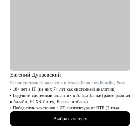
Евгений
Дунаевский
Senior системный аналитик в Альфа-Банк / ex-Билайн, Россельхозбанк
• 18+ лет в IT (из них 7+ лет как системный аналитик)
• Ведущий системный аналитик в Альфа-Банке (ранее работал
в билайн, РСХБ-Интех, Россельхозбанк)
• Победитель хакатонов : ИТ архитектура от ВТБ (2 года
подряд), IT_ONE CUP среди системных аналитиков
Выбрать услугу
• Разработал с нуля множество сервисов и систем интеграции
в крупнейших компаниях
• Провел 200+ собеседований и вырастил 20+ junior-
аналитиков до middle/senior уровня