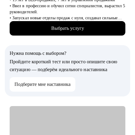
• Ввел в профессию и обучил сотни специалистов, вырастил 5
руководителей.
• Запускал новые отделы продаж с нуля, создавал сильные
команды.
Выбрать услугу
• Провел 500+ собеседований на позиции sales-менеджеров и
руководителей.
• 2000+ проведенных собеседований
• 500+ продающих резюме и сопроводительных писем
Нужна помощь с выбором?
• 300+ карьерных консультаций
Пройдите короткий тест или просто опишите свою
С чем помогу:
ситуацию — подберём идеального наставника
• Составить резюме и оцифровать ключевые достижения.
• Подготовиться к собеседованию с ЛПР.
Подберите мне наставника
• Проанализировать текущий карьерный трек и дать
рекомендации.
• Сформировать/адаптировать карьерный трек для достижения
карьерной цели;.
• Выстроить эффективное управление командой (прямой или
функциональной);.
• Подготовиться к полугодовому/ годовому ревью и
переговорам с руководителем.
• Советом и поделюсь опытом управления “сложными”