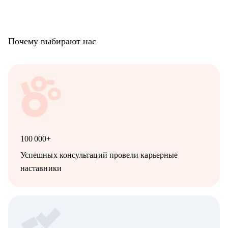
OPS, тестировщику для определения того, чего можно
добиться в будущем
• Аналитику: Системному, продуктовому, бизнесовому и
Data-аналитику
Почему выбирают нас
• C-level специалисту: CEO, CPO, CMO, CCO, т.к. опыт на
практике, в том числе, в политику
100 000+
Успешных консультаций провели карьерные
наставники