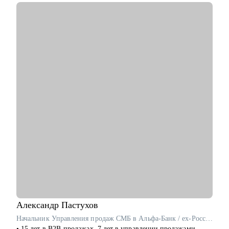
• Составил авторский курс по SQL для системных аналитиков
в Билайн
С чем помогу:
• Составить резюме, которое пройдет через ATS и
заинтересует рекрутера
• Подготовиться к техническому собеседованию и защите
тестового задания
• Выстроить карьерную траекторию от junior до lead позиций
• Прокачать hard skills: системный анализ, проектирование
API, интеграции, архитектура
• Освоить инструменты: BPMN, UML, SQL, Confluence, Jira
Кому могу помочь:
• Системным и бизнес-аналитикам всех уровней
• IT-специалистам, планирующим переход в аналитику
• Руководителям аналитических команд
Александр
Пастухов
Начальник Управления продаж СМБ в Альфа-Банк / ex-Россельхозбанк, Русфинанс Банк
• 15 лет в B2B-продажах, 7 лет в управлении продажами