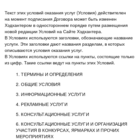
Текст этих условий оказания услуг (Условия) действителен
на момент подписания Договора может быть изменен
Хэдхантером в одностороннем порядке путем размещения
новой редакции Условий на Сайте Хэдхантера.
В Условиях используются заголовки, обозначающие название
услуги. Эти заголовки дают названия разделам, в которых
описываются условия оказания услуг.
В Условиях используются ссылки на пункты, состоящие только
из цифр. Такие ссылки ведут на пункты этих Условий.
1. ТЕРМИНЫ И ОПРЕДЕЛЕНИЯ
2. ОБЩИЕ УСЛОВИЯ
3. ИНФОРМАЦИОННЫЕ УСЛУГИ
1.1. Хэдхантер, или
Хэдхантер, ООО
4. РЕКЛАМНЫЕ УСЛУГИ
HeadHunter, или
«Хэдхантер», ИНН
2.1. Типы и статусы регистрации
5. КОНСУЛЬТАЦИОННЫЕ УСЛУГИ
Исполнитель
7718620740, адрес:
Типы регистрации
3.1. Предоставление доступа к базе данных
2.2. Активация услуг
6. КОНСУЛЬТАЦИОННЫЕ УСЛУГИ И ОРГАНИЗАЦИЯ
125047, г. Москва,
резюме с предложениями Соискателей
Описание и активация
УЧАСТИЯ В КОНКУРСАХ, ЯРМАРКАХ И ПРОЧИХ
2.1.1. Заказчику может быть присвоен один
4.0. Общие условия оказания рекламных услуг
внутригородская
о трудоустройстве с возможностью просмотра
МЕРОПРИЯТИЯХ
из Типов регистраций.
территория
4.0.1. Хэдхантер оказывает Заказчику услугу