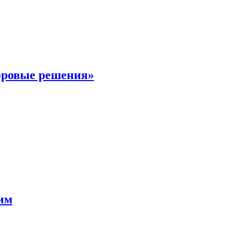
фровые решения»
мим