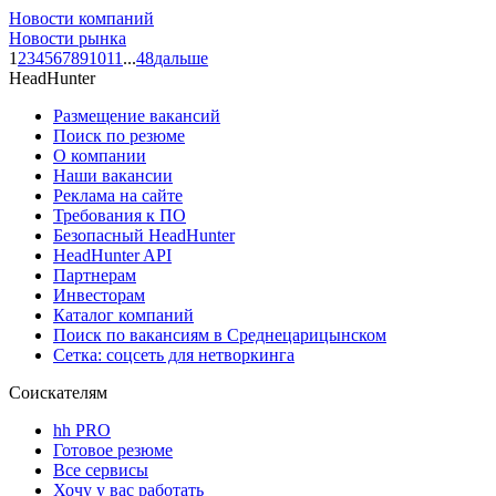
Новости компаний
Новости рынка
1
2
3
4
5
6
7
8
9
10
11
...
48
дальше
HeadHunter
Размещение вакансий
Поиск по резюме
О компании
Наши вакансии
Реклама на сайте
Требования к ПО
Безопасный HeadHunter
HeadHunter API
Партнерам
Инвесторам
Каталог компаний
Поиск по вакансиям в Среднецарицынском
Сетка: соцсеть для нетворкинга
Соискателям
hh PRO
Готовое резюме
Все сервисы
Хочу у вас работать