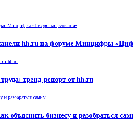
 панели hh.ru на форуме Минцифры «Ци
труда: тренд-репорт от hh.ru
Как объяснить бизнесу и разобраться са