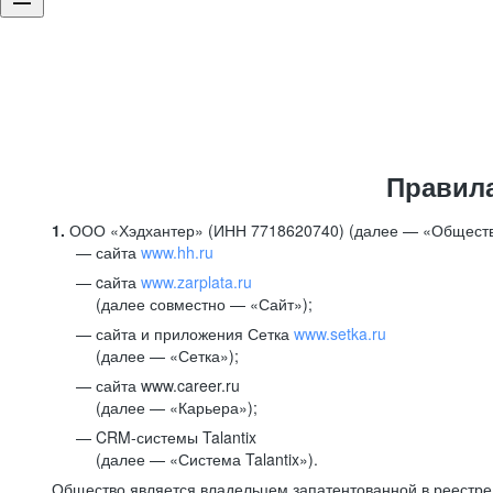
Правил
1.
ООО «Хэдхантер» (ИНН 7718620740) (далее — «Обществ
сайта
www.hh.ru
cайта
www.zarplata.ru
(далее совместно — «Сайт»);
сайта и приложения Сетка
www.setka.ru
(далее — «Сетка»);
сайта www.career.ru
(далее — «Карьера»);
CRM-системы Talantix
(далее — «Система Talantix»).
Общество является владельцем запатентованной в реестр