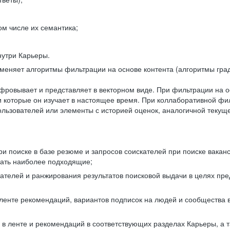
ом числе их семантика;
нутри Карьеры.
еняет алгоритмы фильтрации на основе контента (алгоритмы град
фровывает и представляет в векторном виде. При фильтрации на о
ли которые он изучает в настоящее время. При коллаборативной ф
льзователей или элементы с историей оценок, аналогичной текущ
и поиске в базе резюме и запросов соискателей при поиске вакан
рать наиболее подходящие;
одателей и ранжирования результатов поисковой выдачи в целях п
 ленте рекомендаций, вариантов подписок на людей и сообщества 
 в ленте и рекомендаций в соответствующих разделах Карьеры, а