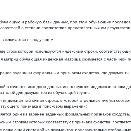
бучающую и рабочую базы данных, при этом обучающие последов
ователей о степени соответствия представленных им результатов 
 заключается в следующем:
ве строк которой используются индексные строки, соответствующ
ия матриц обучающая индексная матрица сжимается с частичной п
аранее заданным формальным признакам сходства, где документы,
ой в качестве исходных данных используются индексные строки д
ователей для документов из обучающей группы;
индексная табличная строка, в которой отдельные ячейки соответ
тствующего признака в поисковом выражении;
ляется один из заранее заданных формальных признаков сходства
ксным строкам которых соответствуют признаки сходства, соотве
е решающей системой из документов, предварительно отобранных 