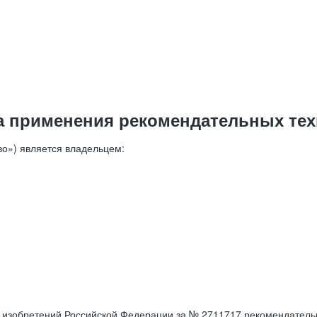
а применения рекомендательных тех
о») является владельцем:
е изобретений Российской Федерации за № 2711717 рекомендатель