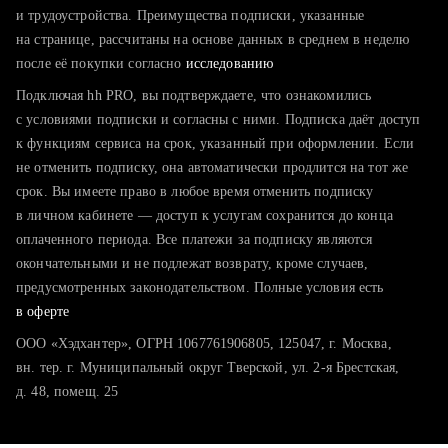
тратите много времени на поиск и вручную поднимаете
и трудоустройства. Преимущества подписки, указанные
резюме
на странице, рассчитаны на основе данных в среднем в неделю
после её покупки согласно
хотите сравнить себя с конкурентами и оценить шансы
исследованию
Подключая hh PRO, вы подтверждаете, что ознакомились
с условиями подписки и согласны с ними. Подписка даёт доступ
к функциям сервиса на срок, указанный при оформлении. Если
не отменить подписку, она автоматически продлится на тот же
срок. Вы имеете право в любое время отменить подписку
в личном кабинете — доступ к услугам сохранится до конца
оплаченного периода. Все платежи за подписку являются
окончательными и не подлежат возврату, кроме случаев,
предусмотренных законодательством. Полные условия есть
в оферте
ООО «Хэдхантер», ОГРН 1067761906805, 125047, г. Москва,
вн. тер. г. Муниципальный округ Тверской, ул. 2-я Брестская,
д. 48, помещ. 25